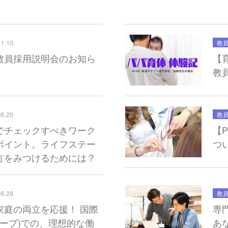
11.15
教
教員採用説明会のお知ら
【
教
08.20
教
でチェックすべきワーク
【
ポイント。ライフステー
つ
方をみつけるためには？
08.28
教
家庭の両立を応援！ 国際
専
ループ)での、理想的な働
あ