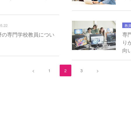
05.22
教
T分野の専門学校教員につい
専
り
向
<
1
2
3
>