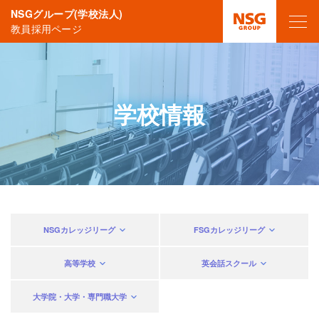
NSGグループ(学校法人)
教員採用ページ
学校情報
NSGカレッジリーグ
FSGカレッジリーグ
高等学校
英会話スクール
大学院・大学・専門職大学