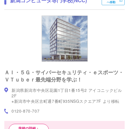
新潟コンピュータ専門学校(NCC)
へ移動
ＡＩ・５Ｇ・サイバーセキュリティ・ｅスポーツ・
ＶＴｕｂｅｒ最先端分野を学ぶ！
新潟県新潟市中央区花園1丁目1番15号2 アイコニックビル
2F
※新潟市中央区古町通7番町935NSGスクエア7F より移転
0120-870-707
学校の詳細・