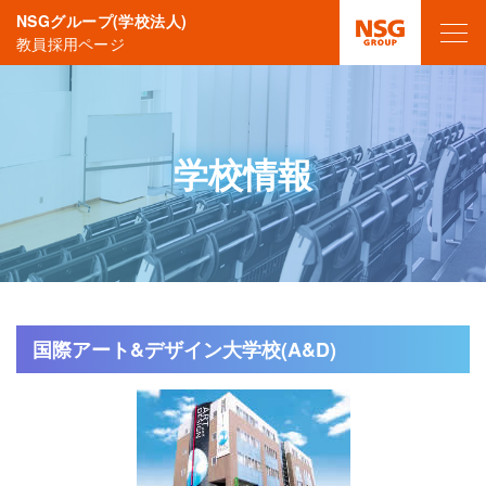
NSGグループ(学校法人)
教員採用ページ
学校情報
国際アート&デザイン大学校(A&D)