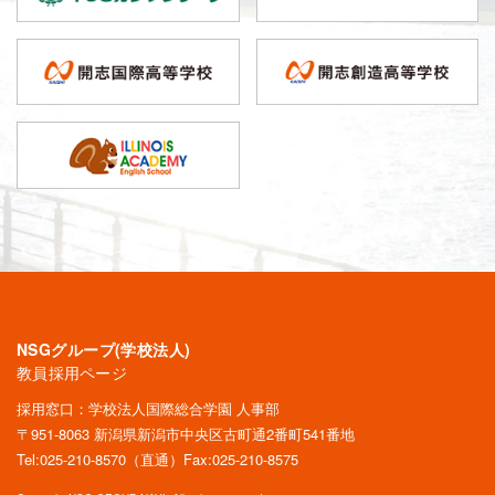
NSGグループ(学校法人)
教員採用ページ
採用窓口：学校法人国際総合学園 人事部
〒951-8063 新潟県新潟市中央区古町通2番町541番地
Tel:
025-210-8570
（直通）Fax:025-210-8575