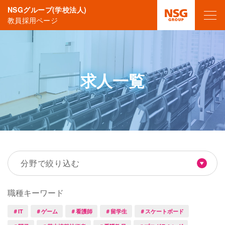
NSGグループ(学校法人)
教員採用ページ
求人一覧
分野で絞り込む
職種キーワード
＃IT
＃ゲーム
＃看護師
＃留学生
＃スケートボード