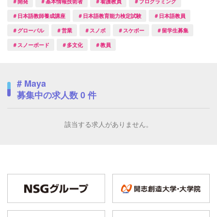
＃開発
＃基本情報技術者
＃看護教員
＃プログラミング
＃日本語教師養成講座
＃日本語教育能力検定試験
＃日本語教員
＃グローバル
＃営業
＃スノボ
＃スケボー
＃留学生募集
＃スノーボード
＃多文化
＃教員
# Maya
募集中の求人数
0
件
該当する求人がありません。