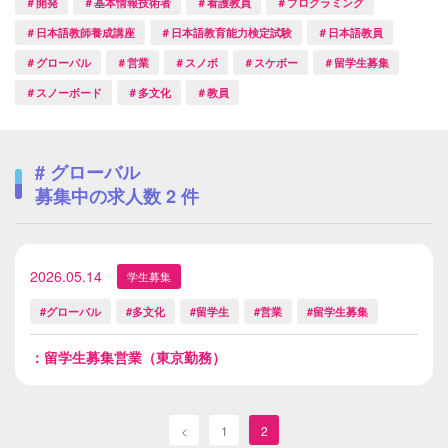
＃開発
＃基本情報技術者
＃看護教員
＃プログラミング
＃日本語教師養成講座
＃日本語教育能力検定試験
＃日本語教員
＃グローバル
＃営業
＃スノボ
＃スケボー
＃留学生募集
＃スノーボード
＃多文化
＃教員
# グローバル
募集中の求人数
2
件
2026.05.14
学生募集
#グローバル
#多文化
#留学生
#営業
#留学生募集
：留学生募集営業（東京勤務）
<
1
2