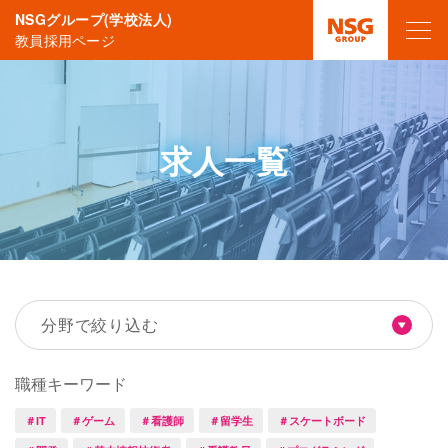
NSGグループ(学校法人)
教員採用ページ
求人一覧
分野で絞り込む
職種キーワード
＃IT
＃ゲーム
＃看護師
＃留学生
＃スケートボード