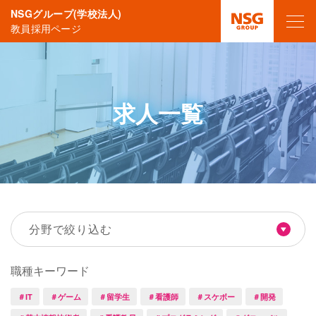
NSGグループ(学校法人)
教員採用ページ
求人一覧
分野で絞り込む
職種キーワード
＃IT
＃ゲーム
＃留学生
＃看護師
＃スケボー
＃開発