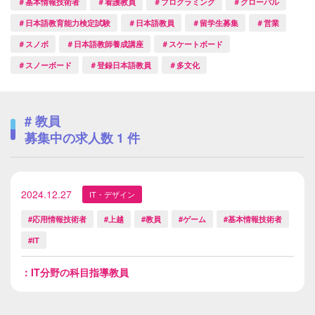
＃基本情報技術者
＃看護教員
＃プログラミング
＃グローバル
＃日本語教育能力検定試験
＃日本語教員
＃留学生募集
＃営業
＃スノボ
＃日本語教師養成講座
＃スケートボード
＃スノーボード
＃登録日本語教員
＃多文化
# 教員
募集中の求人数
1
件
2024.12.27
IT・デザイン
#応用情報技術者
#上越
#教員
#ゲーム
#基本情報技術者
#IT
：IT分野の科目指導教員