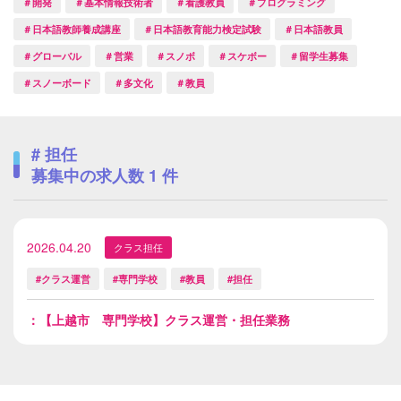
＃開発
＃基本情報技術者
＃看護教員
＃プログラミング
＃日本語教師養成講座
＃日本語教育能力検定試験
＃日本語教員
＃グローバル
＃営業
＃スノボ
＃スケボー
＃留学生募集
＃スノーボード
＃多文化
＃教員
# 担任
募集中の求人数
1
件
2026.04.20
クラス担任
#クラス運営
#専門学校
#教員
#担任
：【上越市 専門学校】クラス運営・担任業務