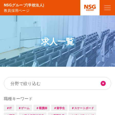
NSGグループ(学校法人)
教員採用ページ
求人一覧
分野で絞り込む
職種キーワード
＃IT
＃ゲーム
＃看護師
＃留学生
＃スケートボード