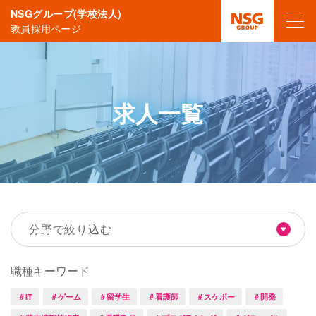
NSGグループ(学校法人)
教員採用ページ
求人一覧
分野で絞り込む
職種キーワード
＃IT
＃ゲーム
＃留学生
＃看護師
＃スケボー
＃開発