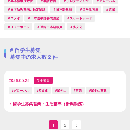
＃基本情報技術者
＃看護教員
＃プログラミング
＃グローバル
＃日本語教育能力検定試験
＃日本語教員
＃留学生募集
＃営業
＃スノボ
＃日本語教師養成講座
＃スケートボード
＃スノーボード
＃登録日本語教員
＃多文化
# 留学生募集
募集中の求人数
2
件
2026.05.28
学生募集
#グローバル
#多文化
#留学生
#営業
#留学生募集
：留学生募集営業・生活指導（新潟勤務）
1
2
>