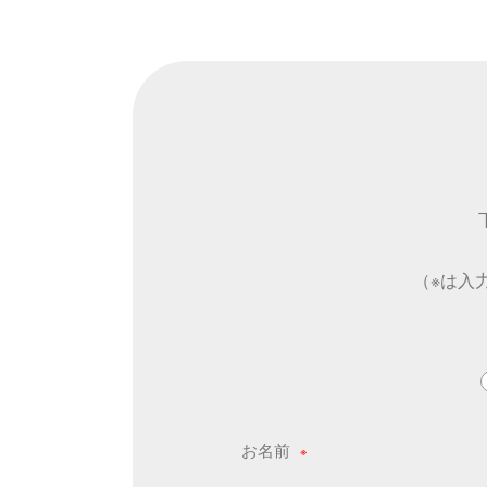
（※は入
お名前